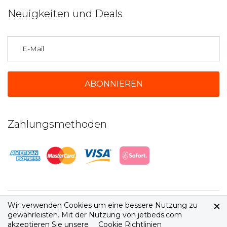
Neuigkeiten und Deals
Deutschland
Zahlungsmethoden
Wir verwenden Cookies um eine bessere Nutzung zu
2026 © jetbeds.com
AGB
|
Datenschutz
gewährleisten. Mit der Nutzung von jetbeds.com
akzeptieren Sie unsere
Cookie Richtlinien