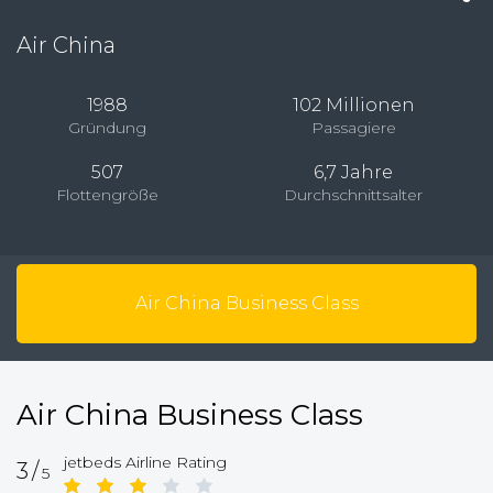
Air China
1988
102 Millionen
Gründung
Passagiere
507
6,7 Jahre
Flottengröße
Durchschnittsalter
Air China Business Class
Air China Business Class
jetbeds Airline Rating
3/
5