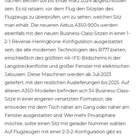
flachen Betten soll bis Ende März 2024 abgeschlossen
sein. Es ist ratsam, vor dem Flug den Sitzplan des
Flugzeugs zu überprüfen, um zu sehen, welchen Sitz
man erhält. Die neueren Airbus A350-900s werden
ebenfalls mit den neuen Business-Class-Sitzen in einer 1-
2-1 Reverse-Herringbone-Konfiguration ausgestattet
sein, die alle modernen Technologien des B777 bieten,
einschließlich des größten 4K-IFE-Bildschirms in der
Langstreckenflotte und großer Fenster mit elektrischen
Jalousien. Diese Maschinen werden ab Juli 2023
geliefert, mit den restlichen Auslieferungen bis 2025. Auf
älteren A350-Modellen befinden sich 34 Business-Class-
Sitze in einer engeren versetzten Formation, die
entweder mit dem Tisch näher am Gang oder näher am
Fenster ausgestattet sind. Wer mehr Privatsphäre
möchte, sollte einen Sitz mit gerader Nummer wählen.
Auf Flugzeugen mit einer 2-3-2-Konfiguration gibt es