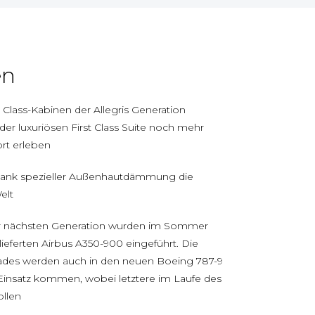
en
 Class-Kabinen der Allegris Generation
er luxuriösen First Class Suite noch mehr
rt erleben
ank spezieller Außenhautdämmung die
elt
er nächsten Generation wurden im Sommer
ieferten Airbus A350-900 eingeführt. Die
ades werden auch in den neuen Boeing 787-9
insatz kommen, wobei letztere im Laufe des
ollen