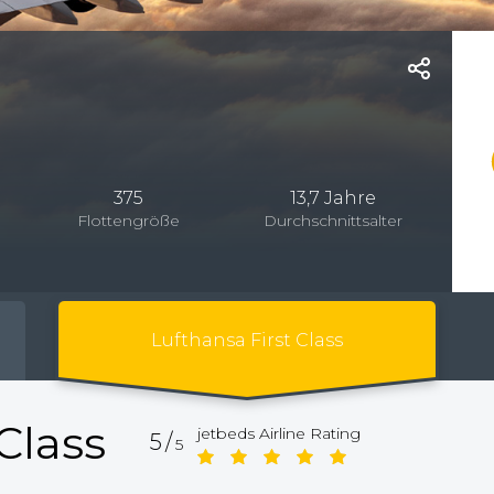
375
13,7 Jahre
Flottengröße
Durchschnittsalter
Lufthansa First Class
Class
jetbeds Airline Rating
5/
5