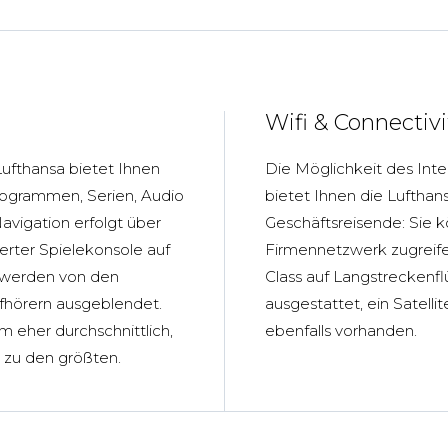
Wifi & Connectivi
ufthansa bietet Ihnen
Die Möglichkeit des Inter
Programmen, Serien, Audio
bietet Ihnen die Lufthan
vigation erfolgt über
Geschäftsreisende: Sie k
erter Spielekonsole auf
Firmennetzwerk zugreifen
 werden von den
Class auf Langstreckenf
pfhörern ausgeblendet.
ausgestattet, ein Satellit
m eher durchschnittlich,
ebenfalls vorhanden.
t zu den größten.