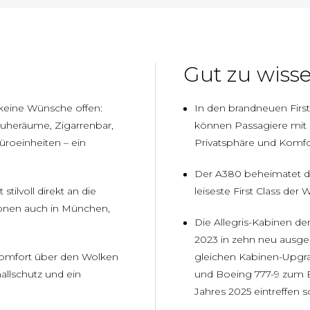
Gut zu wiss
 keine Wünsche offen:
In den brandneuen First
Ruheräume, Zigarrenbar,
können Passagiere mit d
üroeinheiten – ein
Privatsphäre und Komfo
Der A380 beheimatet d
stilvoll direkt an die
leiseste First Class der W
onen auch in München,
Die Allegris-Kabinen d
2023 in zehn neu ausgel
omfort über den Wolken
gleichen Kabinen-Upgr
allschutz und ein
und Boeing 777-9 zum E
Jahres 2025 eintreffen s