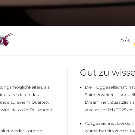
5/
5
Gut zu wiss
tungsmöglichkeiten, als
Die Fluggesellschaft hat
ttelsitze durch das
Suite erweitert – spezie
ände zu einem Quartett
Dreamliner. Zusätzlich s
ird, dass die Reisenden
voraussichtlich 2025 ei
Ausgezeichnet bei den W
haltet weder Lounge
wurde bereits zum 9. Mal