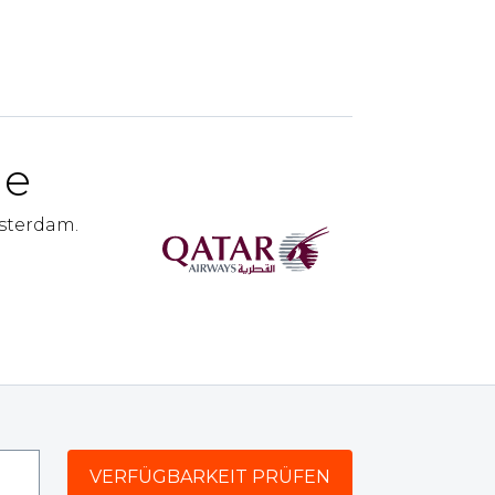
ne
msterdam.