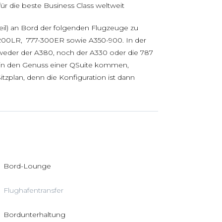
für die beste Business Class weltweit
eil) an Bord der folgenden Flugzeuge zu
-200LR, 777-300ER sowie A350-900. In der
weder der A380, noch der A330 oder die 787
e in den Genuss einer QSuite kommen,
tzplan, denn die Konfiguration ist dann
Bord-Lounge
Flughafentransfer
Bordunterhaltung