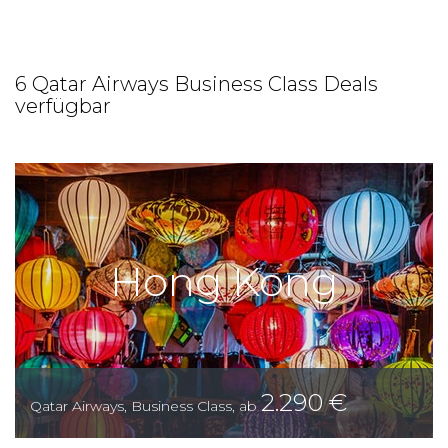
6 Qatar Airways Business Class Deals
verfügbar
Hong Kong
2.290
€
Qatar Airways
,
Business Class
,
ab