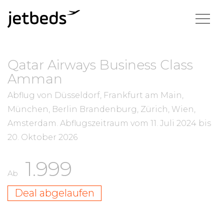
Qatar Airways Business Class
Amman
Abflug von Düsseldorf, Frankfurt am Main,
München, Berlin Brandenburg, Zürich, Wien,
Amsterdam.
Abflugszeitraum vom
11. Juli 2024
bis
20. Oktober 2026
1.999
Ab
Deal abgelaufen