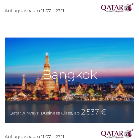
Abflugszeitraum
11.07.
-
27.11.
Bangkok
2.537
€
Qatar Airways
,
Business Class
,
ab
Abflugszeitraum
11.07.
-
27.11.