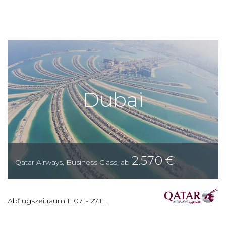
Dubai
2.570
€
Qatar Airways
,
Business Class
,
ab
Abflugszeitraum
11.07.
-
27.11.