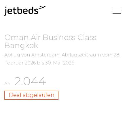
Oman Air Business Class
Bangkok
Abflug von Amsterdam.
Abflugszeitraum vom
28.
Februar 2026
bis
30. Mai 2026
2.044
Ab
Deal abgelaufen