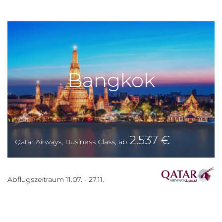
Bangkok
2.537
€
Qatar Airways
,
Business Class
,
ab
Abflugszeitraum
11.07.
-
27.11.