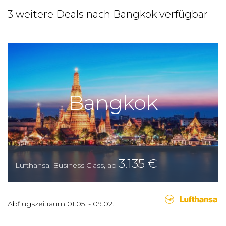
3 weitere Deals nach Bangkok verfügbar
Bangkok
3.135
€
Lufthansa
,
Business Class
,
ab
Abflugszeitraum
01.05.
-
09.02.