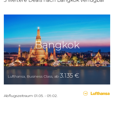
3 weitere Deals nach Bangkok verfügbar
Bangkok
3.135
€
Lufthansa
,
Business Class
,
ab
Abflugszeitraum
01.05.
-
09.02.