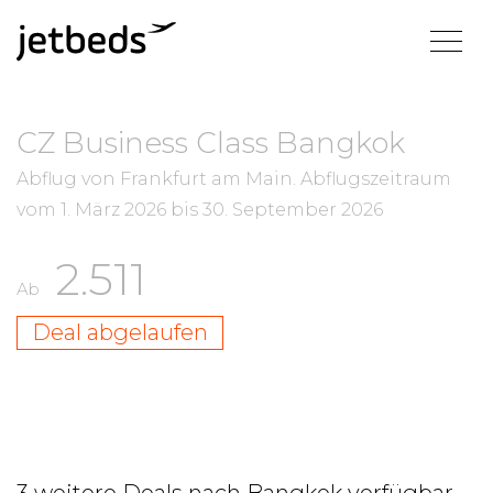
CZ Business Class Bangkok
Abflug von Frankfurt am Main.
Abflugszeitraum
vom
1. März 2026
bis
30. September 2026
2.511
Ab
Deal abgelaufen