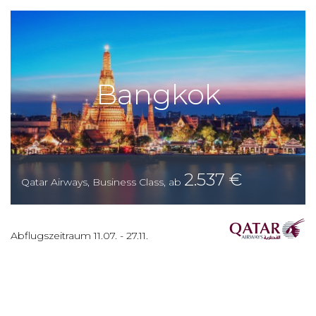
Bangkok
2.537
€
Qatar Airways
,
Business Class
,
ab
Abflugszeitraum
11.07.
-
27.11.