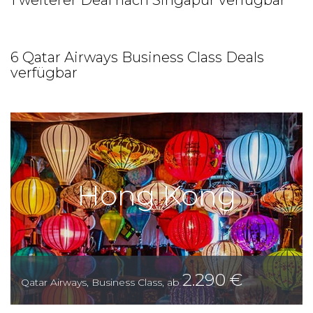
1 weiterer Deal nach Singapur verfügbar
6 Qatar Airways Business Class Deals
verfügbar
Hong Kong
2.290
€
Qatar Airways
,
Business Class
,
ab