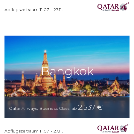
Abflugszeitraum
11.07.
-
27.11.
Bangkok
2.537
€
Qatar Airways
,
Business Class
,
ab
Abflugszeitraum
11.07.
-
27.11.