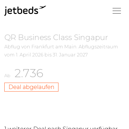
QR Business Class Singapur
Abflug von Frankfurt am Main.
Abflugszeitraum
vom
1. April 2026
bis
31. Januar 2027
2.736
Ab
Deal abgelaufen