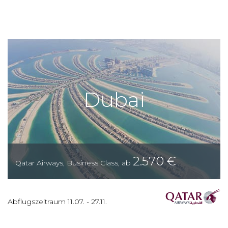
Dubai
2.570
€
Qatar Airways
,
Business Class
,
ab
Abflugszeitraum
11.07.
-
27.11.